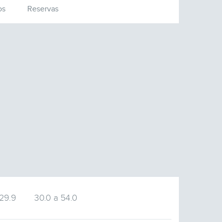
os
Reservas
 29.9
30.0 a 54.0