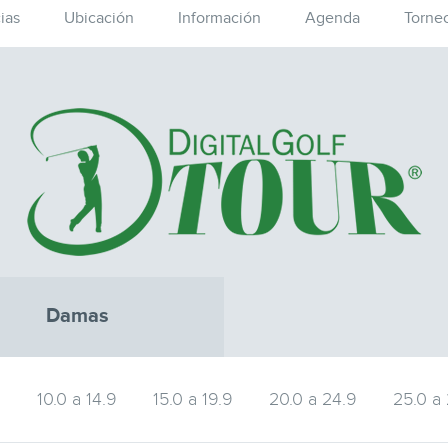
ias
Ubicación
Información
Agenda
Torne
Damas
9
10.0 a 14.9
15.0 a 19.9
20.0 a 24.9
25.0 a