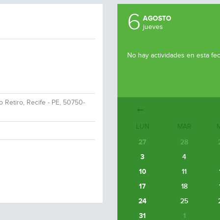
6
AGOSTO
jueves
No hay actividades en esta fe
o Retiro, Recife - PE, 50750-
LUN
MAR
27
28
3
4
10
11
17
18
24
25
31
1