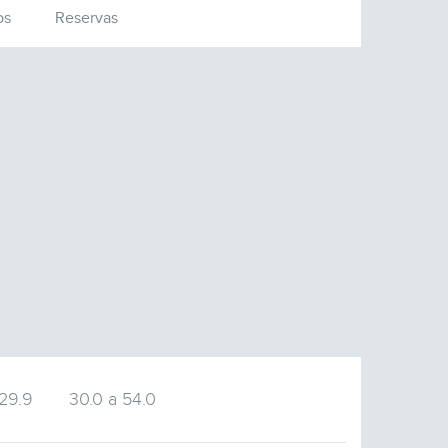
os
Reservas
 29.9
30.0 a 54.0