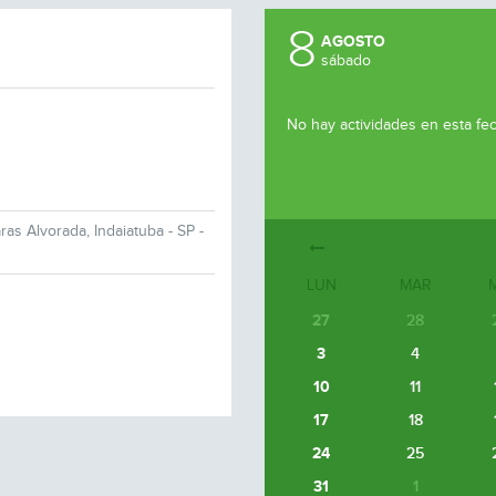
8
AGOSTO
sábado
No hay actividades en esta fe
as Alvorada, Indaiatuba - SP -
LUN
MAR
27
28
3
4
10
11
17
18
24
25
31
1