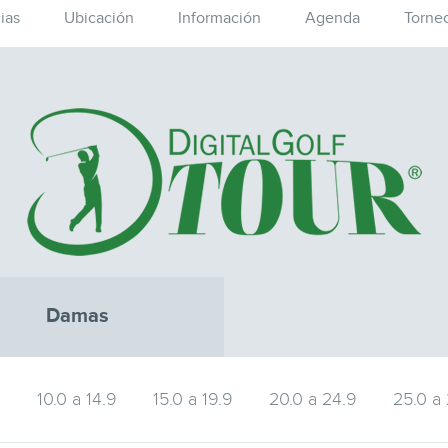
ias
Ubicación
Información
Agenda
Torne
Damas
9
10.0 a 14.9
15.0 a 19.9
20.0 a 24.9
25.0 a