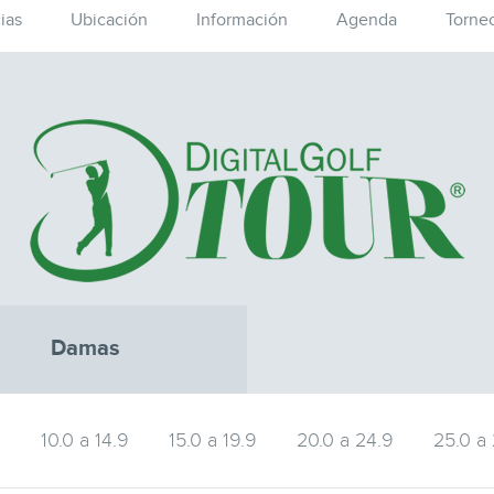
ias
Ubicación
Información
Agenda
Torne
Damas
9
10.0 a 14.9
15.0 a 19.9
20.0 a 24.9
25.0 a