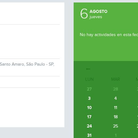
6
AGOSTO
jueves
No hay actividades en esta fe
Santo Amaro, São Paulo - SP,
LUN
MAR
27
28
3
4
10
11
17
18
24
25
31
1