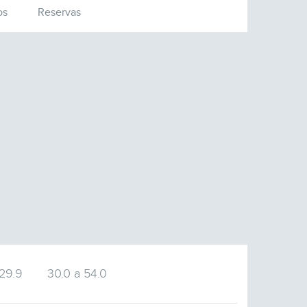
os
Reservas
 29.9
30.0 a 54.0