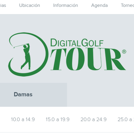
ias
Ubicación
Información
Agenda
Torne
Damas
9
10.0 a 14.9
15.0 a 19.9
20.0 a 24.9
25.0 a