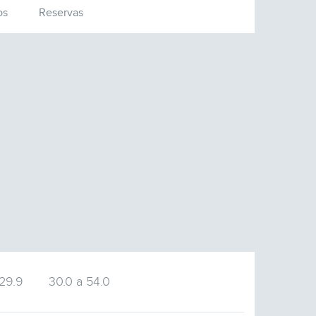
os
Reservas
 29.9
30.0 a 54.0