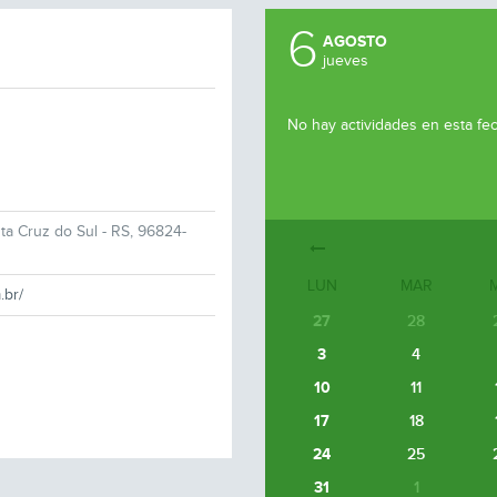
6
AGOSTO
jueves
No hay actividades en esta fe
nta Cruz do Sul - RS, 96824-
LUN
MAR
.br/
27
28
3
4
10
11
17
18
24
25
31
1