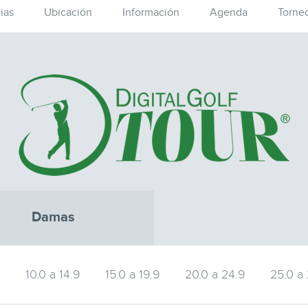
ias
Ubicación
Información
Agenda
Torne
Damas
9
10.0 a 14.9
15.0 a 19.9
20.0 a 24.9
25.0 a