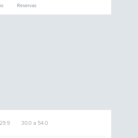
os
Reservas
 29.9
30.0 a 54.0