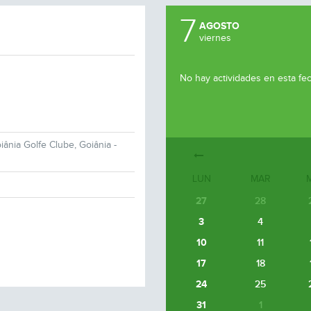
7
AGOSTO
viernes
No hay actividades en esta fe
iânia Golfe Clube, Goiânia -
LUN
MAR
27
28
3
4
10
11
17
18
24
25
31
1