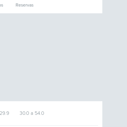
os
Reservas
 29.9
30.0 a 54.0