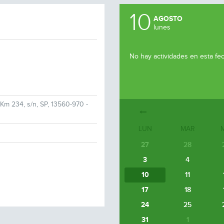
10
AGOSTO
lunes
No hay actividades en esta fe
Km 234, s/n, SP, 13560-970 -
LUN
MAR
27
28
3
4
10
11
17
18
24
25
31
1