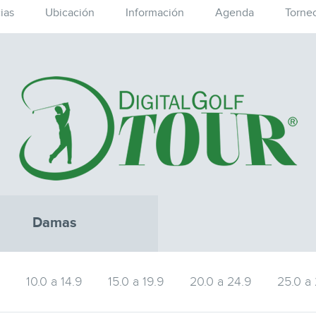
ias
Ubicación
Información
Agenda
Torne
Damas
9
10.0 a 14.9
15.0 a 19.9
20.0 a 24.9
25.0 a