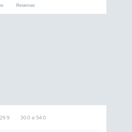
os
Reservas
 29.9
30.0 a 54.0