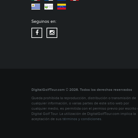
Seguinos en:
DigitalGolfTour.com © 2026. Todos los derechos reservados
Queda prohibida la reproducción, distribución o transmisión de
cualquier información, o varias partes de este sitio web por
cualquier medio, es permitida con el permiso previo por escrito
Digital Golf Tour. La utilización de DigitalGolfTour.com implica la
aceptación de sus
términos y condiciones
.