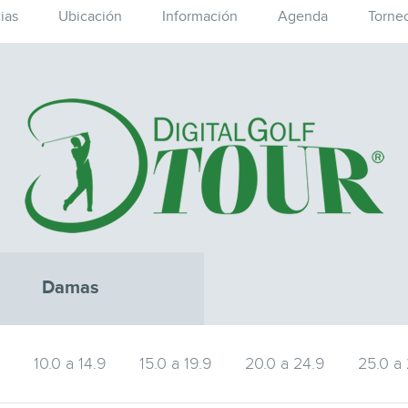
ias
Ubicación
Información
Agenda
Torne
Damas
9
10.0 a 14.9
15.0 a 19.9
20.0 a 24.9
25.0 a