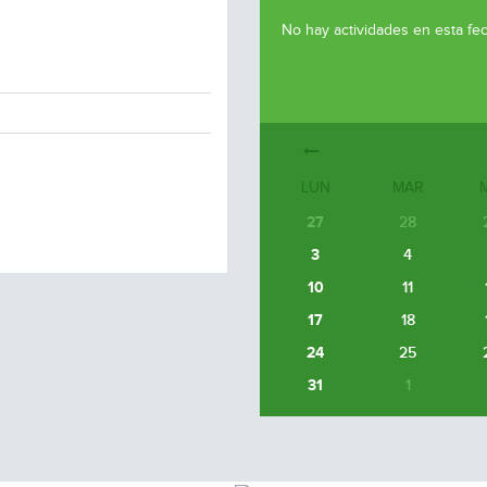
No hay actividades en esta fe
LUN
MAR
27
28
3
4
10
11
17
18
24
25
31
1