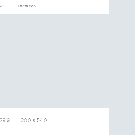
os
Reservas
 29.9
30.0 a 54.0