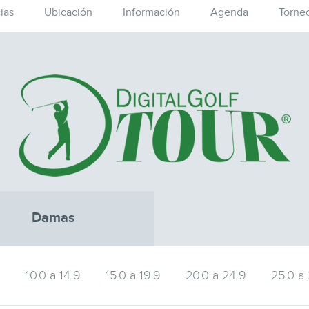
ias
Ubicación
Información
Agenda
Torne
Damas
9
10.0 a 14.9
15.0 a 19.9
20.0 a 24.9
25.0 a