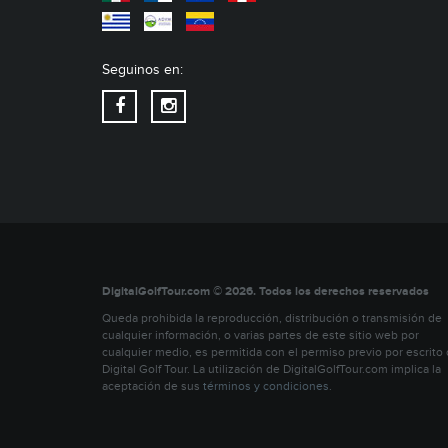
Seguinos en:
DigitalGolfTour.com © 2026. Todos los derechos reservados
Queda prohibida la reproducción, distribución o transmisión de
cualquier información, o varias partes de este sitio web por
cualquier medio, es permitida con el permiso previo por escrito
Digital Golf Tour. La utilización de DigitalGolfTour.com implica la
aceptación de sus
términos y condiciones
.